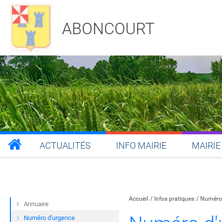
ABONCOURT
ACTUALITÉS
INFO MAIRIE
MAIRIE
Partager sur Facebook
Partager sur Twitt
Partager s
Par
Accueil
Infos pratiques
Numéro 
Annuaire
Numéro d'urgence