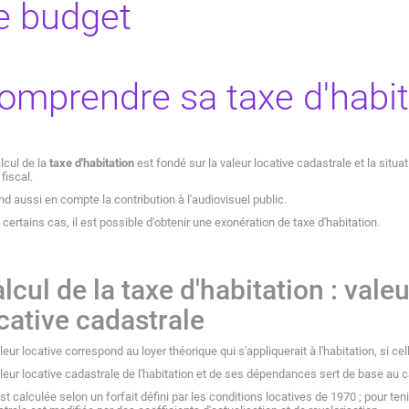
e budget
omprendre sa taxe d'habit
lcul de la
taxe d'habitation
est fondé sur la valeur locative cadastrale et la situa
 fiscal.
end aussi en compte la contribution à l'audiovisuel public.
certains cas, il est possible d'obtenir une exonération de taxe d'habitation.
lcul de la taxe d'habitation : valeu
cative cadastrale
leur locative correspond au loyer théorique qui s'appliquerait à l'habitation, si cell
leur locative cadastrale de l'habitation et de ses dépendances sert de base au ca
est calculée selon un forfait défini par les conditions locatives de 1970 ; pour ten