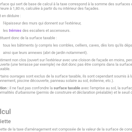
rface qui sert de base de calcul à la taxe correspond à la somme des surfaces 
ieure à 1,80 m, calculée à partir du nu intérieur des façades.
ut en déduire :
l'épaisseur des murs qui donnent sur l'extérieur,
les
trémies
des escaliers et ascenseurs.
ituent donc de la surface taxable :
tous les bâtiments (y compris les combles, celliers, caves, dès lors qu'ils dé
ainsi que leurs annexes (abri de jardin notamment).
timent non clos (ouvert sur l'extérieur avec une cloison de façade en moins, per
verte (une terrasse par exemple) ne doit donc pas être compris dans la surface 
axable.
rtains ouvrages sont exclus de la surface taxable, ils sont cependant soumis à l
onnement, piscine découverte, panneau solaire au sol, éolienne, etc.).
tion :
il ne faut pas confondre la
surface taxable
avec l'emprise au sol, la surfa
ormalités d'urbanisme (permis de construire et déclaration préalable) et le seuil 
lcul
iette
iette de la taxe d'aménagement est composée de la valeur de la surface de con