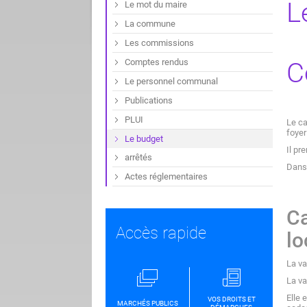
L
Le mot du maire
La commune
Les commissions
Comptes rendus
C
Le personnel communal
Publications
PLUI
Le ca
foyer
Le budget
Il pr
arrêtés
Dans 
Actes réglementaires
Ca
Accès rapide
lo
La va
La va
Elle 
VOS DROITS ET
MARCHÉS PUBLICS