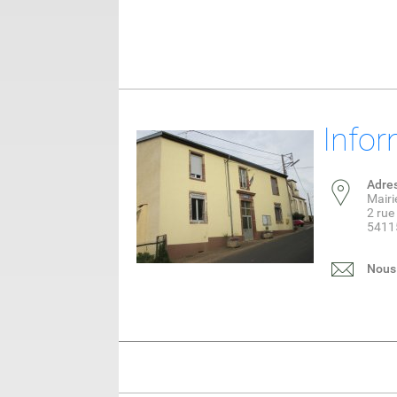
Infor
Adre
Mairi
2 rue
5411
Nous 