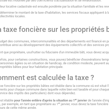
trale est modifiée par des coefficients d'actualisation et de revalorisation.
leur locative cadastrale est ensuite pondérée par la situation familiale et les r
déterminer le montant de la taxe d'habitation, les services fiscaux appliquent à l
ollectivités locales.
 taxe foncière sur les propriétés 
udget des communes, intercommunalités et des départements est financé en parti
contribue ainsi au développement des équipements collectifs et des services pr
ant que propriétaire, usufruitier ou fiduciaire d'un immeuble bâti, vous devez acq
efois, pour certaines constructions, vous pouvez bénéficier d'exonérations tempor
personnes âgées ou en situation de handicap, de condition modeste, peuvent auss
ropriétés bâties pour leur habitation principale.
mment est calculée la taxe ?
axe foncière sur les propriétés bâties est établie dans la commune où est situé 
érents pour chaque commune dans laquelle votre bien est taxable et pour chaque
ervice des impôts des particuliers) dont vous dépendez.
er
est établie
pour l'année entière d'après la situation au 1
janvier
de l'année d'imp
er
i, par exemple, en tant que propriétaire au 1
janvier, vous devez la taxe foncière
ours de cette même année.