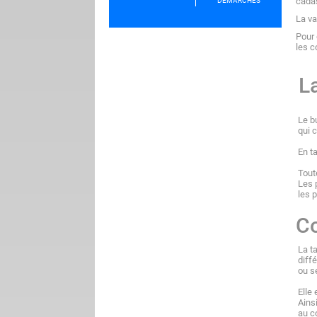
cadas
DÉMARCHES
La va
Pour 
les c
La
Le b
qui 
En t
Tout
Les 
les p
Co
La t
diff
ou s
Elle 
Ains
au c