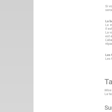
Si v
sero
La b
Le
r
Il e
La va
est e
L'ab
répa
Les 
Les 
T
Mise 
La ta
Su