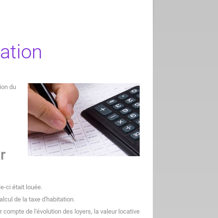
ation
tion du
r
e-ci était louée.
lcul de la taxe d'habitation.
ir compte de l'évolution des loyers, la valeur locative