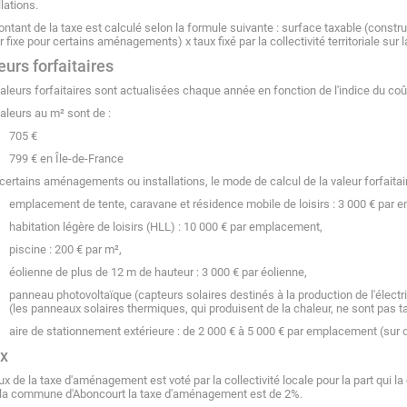
llations.
ntant de la taxe est calculé selon la formule suivante : surface taxable (constr
r fixe pour certains aménagements) x taux fixé par la collectivité territoriale sur la
eurs forfaitaires
aleurs forfaitaires sont actualisées chaque année en fonction de l'indice du coût
aleurs au m² sont de :
705 €
799 €
en Île-de-France
certains aménagements ou installations, le mode de calcul de la valeur forfaitair
emplacement de tente, caravane et résidence mobile de loisirs :
3 000 €
par em
habitation légère de loisirs (HLL) :
10 000 €
par emplacement,
piscine :
200 €
par m²,
éolienne de plus de 12 m de hauteur :
3 000 €
par éolienne,
panneau photovoltaïque (capteurs solaires destinés à la production de l'électric
(les panneaux solaires thermiques, qui produisent de la chaleur, ne sont pas t
aire de stationnement extérieure : de
2 000 €
à
5 000 €
par emplacement (sur déli
x
ux de la taxe d'aménagement est voté par la collectivité locale pour la part qui l
 la commune d'Aboncourt la taxe d'aménagement est de 2%.