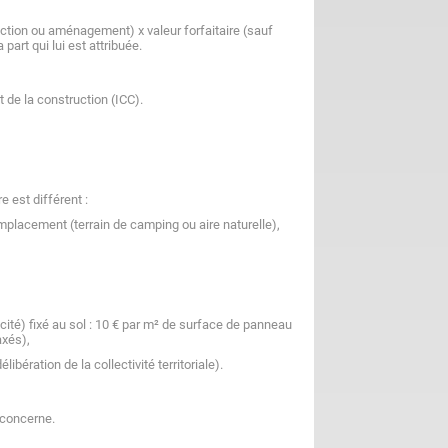
uction ou aménagement) x valeur forfaitaire (sauf
 part qui lui est attribuée.
 de la construction (ICC).
e est différent :
placement (terrain de camping ou aire naturelle),
ité) fixé au sol :
10 €
par m² de surface de panneau
axés),
bération de la collectivité territoriale).
a concerne.