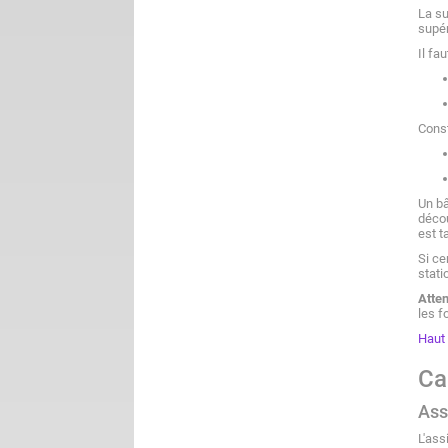
La su
supér
Il fa
Const
Un bâ
décou
est t
Si ce
stati
Atten
les f
Haut
Ca
Ass
L'ass