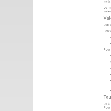
insta
Le mo
valeu
Val
Les v
Les v
Pour 
Tau
Le ta
Pour