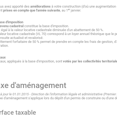
ous avez apporté des
améliorations
à votre construction (d'où une augmentation 
er
nt
prises en compte que l'année suivante
, au 1
janvier.
ase d'imposition
evenu cadastral
constitue la base d'imposition.
st égal à la valeur locative cadastrale diminuée d'un abattement de 50 %.
leur locative cadastrale (VL 70) correspond à un loyer annuel théorique que le propr
nsuite actualisé et revalorisé.
attement forfaitaire de 50 % permet de prendre en compte les frais de gestion, d
ration.
taux
taux, appliqués à la base d'imposition, sont
votés par les collectivités territorial
axe d'aménagement
à jour le 01.01.2015 - Direction de l'information légale et administrative (Premie
xe d'aménagement s'applique lors du dépôt d'un permis de construire ou d'une dé
rface taxable